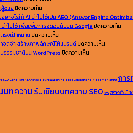
นอ
บน
vs
คิด
ผู้ช่วย
ปิดความเห็น
ย่าง
การ
GEO
บทความ
อย่างไรให้ AI นำไปใช้เป็น AEO (Answer Engine Optimiza
ไร
เขียน
แตก
ไม่
บน
I นำไปใช้ เพื่อเพิ่มการจัดอันดับบน Google
ปิดความเห็น
ให้
บทความ
ต่าง
ออก
บน
AI
ห้ตรงเป้าหมาย
ปิดความเห็น
ปังๆ
ยัง
กัน
เขียน
บทความ
บน
กับ
 น่าจดจำ สร้างภาพลักษณ์ให้แบรนด์
ปิดความเห็น
บน
จำเป็น
อย่างไร?
บทความ
มี
บน
มัด
การ
งแบบธรรมชาติบน WordPress
ปิดความเห็น
Facebook
อยู่
ทำได้
ไม่
กี่
เคล็ด
รวม
Sear
ไหม
แบบ
ดี
แบบ?
ลับ!
เทคนิค
การ
การ
ใน
ถูก
รวม
รวม
เขียน
การ
ประยุ
ge SEO
Long-Tail Keywords
Neuromarketing
social distancing
Video Marketing
ยุค
หลัก
ไอ
ประเภท
บทความ
เขียน
ใช้
ยนบทความ
รับเขียนบทความ SEO
สร้างเว็บไซต
รีวิว
ที่
เดีย
บทความ
ให้
แคปชั่น
และ
AI
ทำให้
และ
ติด
สำหรับ
วิธี
เข้า
สม
วิธี
SEO
มือ
ทำ
มา
อง
เลือก
ไม่
ใหม่
ข้อมู
เป็น
ใส
ใช้
ยาก
ให้
ให้