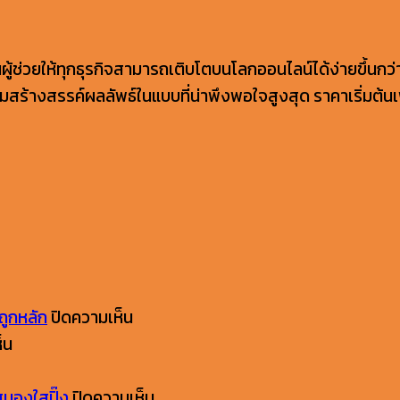
้ช่วยให้ทุกธุรกิจสามารถเติบโตบนโลกออนไลน์ได้ง่ายขึ้นกว่
้างสรรค์ผลลัพธ์ในแบบที่น่าพึงพอใจสูงสุด ราคาเริ่มต้นเพี
บน
ถูกหลัก
ปิดความเห็น
บน
SEO
็น
เขียน
vs
แคปชั่
AEO
บน
สมองใสปิ๊ง
ปิดความเห็น