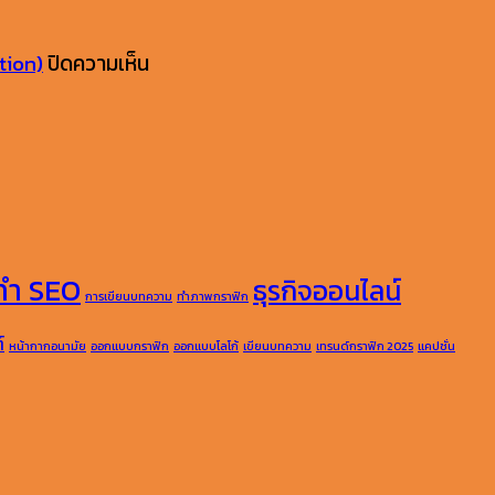
บน
tion)
ปิดความเห็น
AI
Overview
คือ
อะไร
ch
พร้อม
เคล็ด
ทำ SEO
ธุรกิจออนไลน์
กต์
ลับ
การเขียนบทความ
ทำภาพกราฟิก
การ
์
หน้ากากอนามัย
ออกแบบกราฟิก
ออกแบบโลโก้
เขียนบทความ
เทรนด์กราฟิก 2025
แคปชั่น
เขียน
บทความ
อย่างไร
ล
ให้
AI