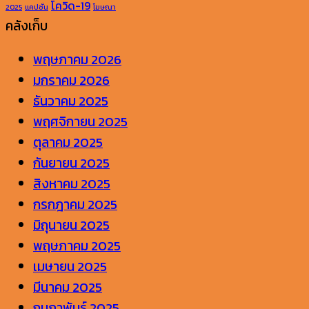
ใช้
เป้า
(Answer
ทำได้
หู
โควิด-19
2025
แคปชั่น
โฆษณา
เพื่อ
หมาย
Engine
จริง
น่า
คลังเก็บ
เพิ่ม
Optimization)
แบบ
จดจ
พฤษภาคม 2026
การ
ธรรมชาติ
สร้า
มกราคม 2026
จัด
บน
ภาพ
ธันวาคม 2025
อันดับ
WordPre
ลักษ
พฤศจิกายน 2025
บน
ให้
ตุลาคม 2025
Google
แบรน
กันยายน 2025
สิงหาคม 2025
กรกฎาคม 2025
มิถุนายน 2025
พฤษภาคม 2025
เมษายน 2025
มีนาคม 2025
กุมภาพันธ์ 2025