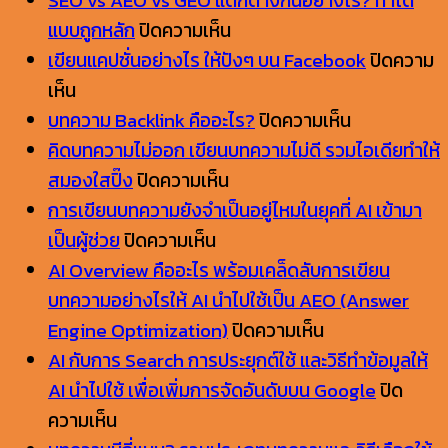
SEO vs AEO vs GEO แตกต่างกันอย่างไร? ทำได้
บน
แบบถูกหลัก
ปิดความเห็น
SEO
เขียนแคปชั่นอย่างไร ให้ปังๆ บน Facebook
ปิดความ
บน
vs
เห็น
เขียน
AEO
บน
บทความ Backlink คืออะไร?
ปิดความเห็น
แคปชั่
vs
บทความ
คิดบทความไม่ออก เขียนบทความไม่ดี รวมไอเดียทำให้
นอ
บน
GEO
Backlink
สมองใสปิ๊ง
ปิดความเห็น
ย่าง
คิด
แตก
คือ
การเขียนบทความยังจำเป็นอยู่ไหมในยุคที่ AI เข้ามา
ไร
บน
บทความ
ต่าง
อะไร?
เป็นผู้ช่วย
ปิดความเห็น
ให้
การ
ไม่
กัน
AI Overview คืออะไร พร้อมเคล็ดลับการเขียน
ปังๆ
เขียน
ออก
อย่างไร?
บทความอย่างไรให้ AI นำไปใช้เป็น AEO (Answer
บน
บทความ
เขียน
ทำได้
บน
Engine Optimization)
ปิดความเห็น
Facebook
ยัง
บทความ
แบบ
AI
AI กับการ Search การประยุกต์ใช้ และวิธีทำข้อมูลให้
จำเป็น
ไม่
ถูก
Overview
AI นำไปใช้ เพื่อเพิ่มการจัดอันดับบน Google
ปิด
บน
อยู่
ดี
หลัก
คือ
ความเห็น