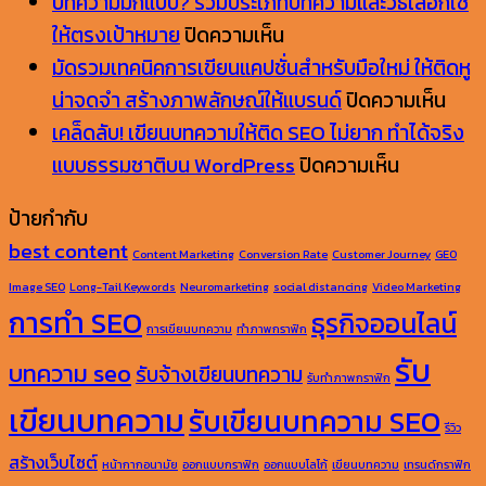
AI
ไหม
รวม
อะไร
บทความมีกี่แบบ? รวมประเภทบทความและวิธีเลือกใช้
กับ
ใน
ไอ
บน
พร้อม
ให้ตรงเป้าหมาย
ปิดความเห็น
การ
ยุค
เดีย
บทความ
เคล็ด
มัดรวมเทคนิคการเขียนแคปชั่นสำหรับมือใหม่ ให้ติดหู
Search
ที่
ทำให้
มี
ลับ
บน
น่าจดจำ สร้างภาพลักษณ์ให้แบรนด์
ปิดความเห็น
การ
AI
สม
กี่
การ
มัด
เคล็ดลับ! เขียนบทความให้ติด SEO ไม่ยาก ทำได้จริง
ประยุกต์
เข้า
อง
แบบ?
เขียน
บน
รวม
แบบธรรมชาติบน WordPress
ปิดความเห็น
ใช้
มา
ใส
รวม
บทความ
เคล็ด
เทคน
ป้ายกำกับ
และ
เป็น
ปิ๊ง
ประเภท
อย่างไร
ลับ!
การ
best content
Content Marketing
Conversion Rate
Customer Journey
GEO
วิธี
ผู้
บทความ
ให้
เขียน
เขีย
Image SEO
Long-Tail Keywords
Neuromarketing
social distancing
Video Marketing
ทำ
ช่วย
และ
AI
บทความ
แคปช
การทำ SEO
ธุรกิจออนไลน์
ข้อมูล
วิธี
นำ
ให้
สำหร
การเขียนบทความ
ทำภาพกราฟิก
ให้
เลือก
ไป
ติด
มือ
รับ
บทความ seo
รับจ้างเขียนบทความ
รับทำภาพกราฟิก
AI
ใช้
ใช้
SEO
ใหม่
เขียนบทความ
รับเขียนบทความ SEO
นำ
ให้
เป็น
ไม่
ให้
รีวิว
ไป
ตรง
AEO
ยาก
ติด
สร้างเว็บไซต์
หน้ากากอนามัย
ออกแบบกราฟิก
ออกแบบโลโก้
เขียนบทความ
เทรนด์กราฟิก