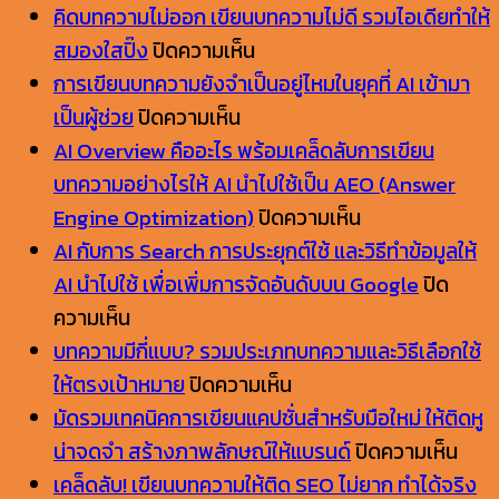
แคปชั่
vs
บทความ
คิดบทความไม่ออก เขียนบทความไม่ดี รวมไอเดียทำให้
นอ
บน
GEO
Backlink
สมองใสปิ๊ง
ปิดความเห็น
ย่าง
คิด
แตก
คือ
การเขียนบทความยังจำเป็นอยู่ไหมในยุคที่ AI เข้ามา
ไร
บน
บทความ
ต่าง
อะไร?
เป็นผู้ช่วย
ปิดความเห็น
ให้
การ
ไม่
กัน
AI Overview คืออะไร พร้อมเคล็ดลับการเขียน
ปังๆ
เขียน
ออก
อย่างไร?
บทความอย่างไรให้ AI นำไปใช้เป็น AEO (Answer
บน
บทความ
เขียน
ทำได้
บน
Engine Optimization)
ปิดความเห็น
Facebook
ยัง
บทความ
แบบ
AI
AI กับการ Search การประยุกต์ใช้ และวิธีทำข้อมูลให้
จำเป็น
ไม่
ถูก
Overview
AI นำไปใช้ เพื่อเพิ่มการจัดอันดับบน Google
ปิด
บน
อยู่
ดี
หลัก
คือ
ความเห็น
AI
ไหม
รวม
อะไร
บทความมีกี่แบบ? รวมประเภทบทความและวิธีเลือกใช้
กับ
ใน
ไอ
บน
พร้อม
ให้ตรงเป้าหมาย
ปิดความเห็น
การ
ยุค
เดีย
บทความ
เคล็ด
มัดรวมเทคนิคการเขียนแคปชั่นสำหรับมือใหม่ ให้ติดหู
Search
ที่
ทำให้
มี
ลับ
บน
น่าจดจำ สร้างภาพลักษณ์ให้แบรนด์
ปิดความเห็น
การ
AI
สม
กี่
การ
มัด
เคล็ดลับ! เขียนบทความให้ติด SEO ไม่ยาก ทำได้จริง