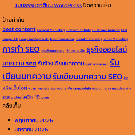
ประยุกต์
เข้า
อง
แบบ?
เขียน
บน
รวม
แบบธรรมชาติบน WordPress
ปิดความเห็น
ใช้
มา
ใส
รวม
บทความ
เคล็ด
เทคน
ป้ายกำกับ
และ
เป็น
ปิ๊ง
ประเภท
อย่างไร
ลับ!
การ
best content
Content Marketing
Conversion Rate
Customer Journey
GEO
วิธี
ผู้
บทความ
ให้
เขียน
เขีย
Image SEO
Long-Tail Keywords
Neuromarketing
social distancing
Video Marketing
ทำ
ช่วย
และ
AI
บทความ
แคปช
การทำ SEO
ธุรกิจออนไลน์
ข้อมูล
วิธี
นำ
ให้
สำหร
การเขียนบทความ
ทำภาพกราฟิก
ให้
เลือก
ไป
ติด
มือ
รับ
บทความ seo
รับจ้างเขียนบทความ
รับทำภาพกราฟิก
AI
ใช้
ใช้
SEO
ใหม่
เขียนบทความ
รับเขียนบทความ SEO
นำ
ให้
เป็น
ไม่
ให้
รีวิว
ไป
ตรง
AEO
ยาก
ติด
สร้างเว็บไซต์
หน้ากากอนามัย
ออกแบบกราฟิก
ออกแบบโลโก้
เขียนบทความ
เทรนด์กราฟิก
ใช้
เป้า
(Answer
ทำได้
หู
โควิด-19
2025
แคปชั่น
โฆษณา
เพื่อ
หมาย
Engine
จริง
น่า
คลังเก็บ
เพิ่ม
Optimization)
แบบ
จดจ
พฤษภาคม 2026
การ
ธรรมชาติ
สร้า
มกราคม 2026
จัด
บน
ภาพ