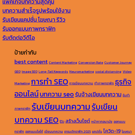
แพ็คเกจบทความสุดคุ้ม
บทความสำเร็จรูปพร้อมใช้งาน
รับเขียนแคปชั่น โฆษณา รีวิว
รับออกแบบภาพกราฟิก
รับตัดต่อวีดีโอ
ป้ายกำกับ
best content
Content Marketing
Conversion Rate
Customer Journey
GEO
Image SEO
Long-Tail Keywords
Neuromarketing
social distancing
Video
การทำ SEO
ธุรกิจ
Marketing
การเขียนบทความ
ทำภาพกราฟิก
ออนไลน์
บทความ seo
รับจ้างเขียนบทความ
รับทำ
รับเขียนบทความ
รับเขียน
ภาพกราฟิก
บทความ SEO
สร้างเว็บไซต์
รีวิว
หน้ากากอนามัย
ออกแบบ
โควิด-19
กราฟิก
ออกแบบโลโก้
เขียนบทความ
เทรนด์กราฟิก 2025
แคปชั่น
โฆษณา